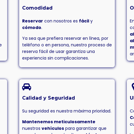
Comodidad
O
Reservar
con nosotros es
fácil
y
E
cómodo
.
c
a
Ya sea que prefiera reservar en línea, por
a
e
teléfono o en persona, nuestro proceso de
m
reserva fácil de usar garantiza una
a
experiencia sin complicaciones.
Calidad y Seguridad
U
Su seguridad es nuestra máxima prioridad.
C
C
Mantenemos meticulosamente
c
nuestros
vehículos
para garantizar que