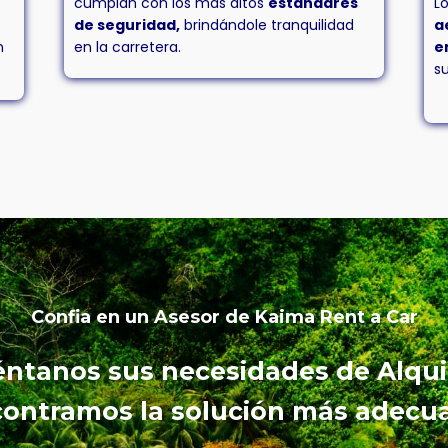
cumplan con los más altos
estándares
L
de seguridad,
brindándole tranquilidad
a
n
en la carretera.
e
s
Confia en un Asesor de Kaima Rent a Car
ntanos sus necesidades de Alquil
ontramos la solución más adecu