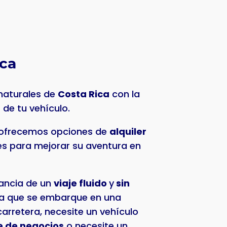
ica
 naturales de
Costa Rica
con la
d
de tu vehículo.
 ofrecemos opciones de
alquiler
es para mejorar su aventura en
ancia de un
viaje fluido
y
sin
ea que se embarque en una
carretera, necesite un vehículo
e de negocios
o necesite un