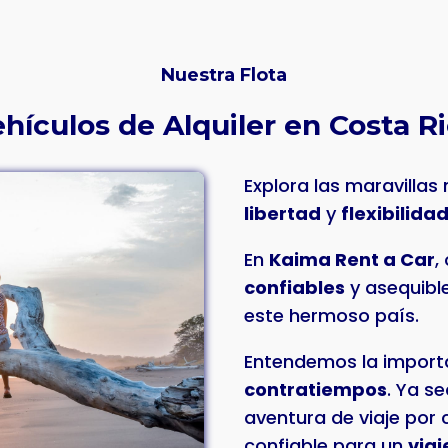
Nuestra Flota
hículos de Alquiler en Costa R
Explora las maravillas
libertad
y
flexibilida
En
Kaima Rent a Car
,
confiables
y asequibl
este hermoso país.
Entendemos la import
contratiempos
. Ya s
aventura de viaje por 
confiable para un
viaj